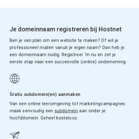
Je domeinnaam registreren bij Hostnet
Ben je van plan om een website te maken? Of wil je
professioneel mailen vanuit je eigen naam? Dan heb je
een domeinnaam nodig. Registreer ‘m nu en zet je
eerste stap naar een succesvolle (online) onderneming.
Gratis subdomein(en) aanmaken
Van een online leeromgeving tot marketingcampagnes:
maak eenvoudig een
subdomein
aan onder je
hoofddomein. Geheel kosteloos.