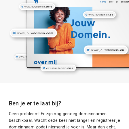
Ben je er te laat bij?
Geen probleem! Er zijn nog genoeg domeinnamen
beschikbaar. Wacht deze keer niet langer en registreer je
domeinnaam zodat niemand je voor is. Maar dan echt.